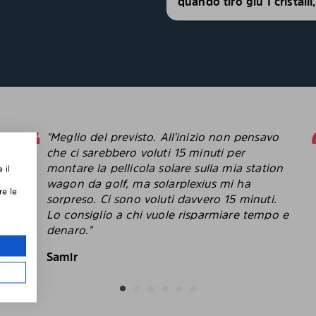
quando tiro giù I cristall
"Meglio del previsto. All'inizio non pensavo
che ci sarebbero voluti 15 minuti per
montare la pellicola solare sulla mia station
 il
,
wagon da golf, ma solarplexius mi ha
re le
sorpreso. Ci sono voluti davvero 15 minuti.
Lo consiglio a chi vuole risparmiare tempo e
le
denaro."
Samir