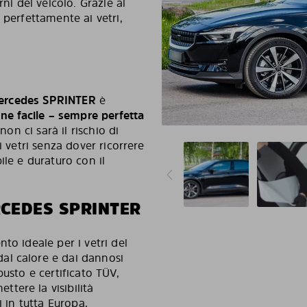
ni del veicolo. Grazie al
 perfettamente ai vetri,
ercedes SPRINTER
è
one facile – sempre perfetta
non ci sarà il rischio di
i vetri senza dover ricorrere
ile e duraturo con il
CEDES SPRINTER
to ideale per i vetri del
dal calore e dai dannosi
busto e certificato TÜV,
tere la visibilità
i in tutta Europa,