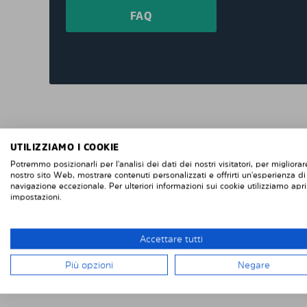
FAQ
"Consegna veloce e facile installazione, due
grandi finestrini posteriori e due piccoli
UTILIZZIAMO I COOKIE
finestrini posteriori sulle porte posteriori di
Potremmo posizionarli per l'analisi dei dati dei nostri visitatori, per migliorare
nostro sito Web, mostrare contenuti personalizzati e offrirti un'esperienza di
un Renault Trafic. Se vuoi rimuoverli, è facile
navigazione eccezionale. Per ulteriori informazioni sui cookie utilizziamo apri
se vuoi rimontarli, altrettanto facile. Difficile
impostazioni.
da fallisce con l'installazione. Penso che
questi sembrino più intelligenti delle pellico
protettive che attacchi direttamente alla
Accettare tutti
finestra. "
Più opzioni
Negare
Robert