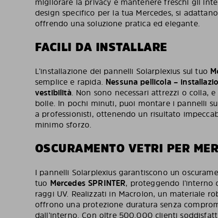
migliorare la privacy e mantenere freschi gli inter
design specifico per la tua Mercedes, si adattano
offrendo una soluzione pratica ed elegante.
FACILI DA INSTALLARE
L’installazione dei pannelli Solarplexius sul tuo
M
semplice e rapida.
Nessuna pellicola – installazi
vestibilità
. Non sono necessari attrezzi o colla, e 
bolle. In pochi minuti, puoi montare i pannelli su
a professionisti, ottenendo un risultato impeccab
minimo sforzo.
OSCURAMENTO VETRI PER MER
I pannelli Solarplexius garantiscono un oscuramen
tuo
Mercedes SPRINTER
, proteggendo l’interno 
raggi UV. Realizzati in Macrolon, un materiale ro
offrono una protezione duratura senza compromet
dall’interno. Con oltre 500.000 clienti soddisfatt