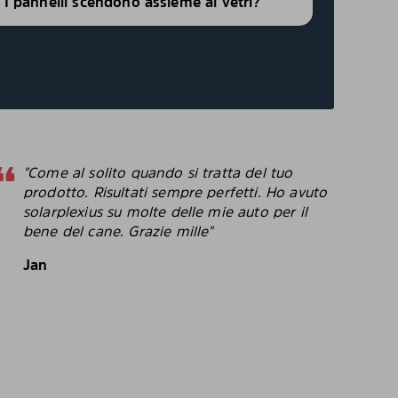
i, I pannelli scendono assieme ai vetri?
"Come al solito quando si tratta del tuo
"
prodotto. Risultati sempre perfetti. Ho avuto
p
solarplexius su molte delle mie auto per il
c
bene del cane. Grazie mille"
c
p
Jan
B