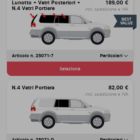
Lunotto + Vetri Posteriori +
189,00
€
N.4 Vetri Portiere
incl. spedizione e IVA
Articolo n. 25071-7
Particolari
Seleziona
N.4 Vetri Portiera
82,00
€
incl. spedizione e IVA
Articolo n. 25071-D
Particolari