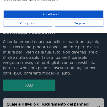
Oltre 500.000 clienti soddisfatti in Europa
Facile da montare da solo e facile da smontare
quando necessario
Accettare tutti
Più opzioni
Negare
DOMANDE FREQUENTI
Quando ordini da noi i pannelli oscuranti pretagliati,
questi verranno prodotti appositamente per te e su
misura per i vetri della tua auto. Non devi tagliare o
rifinire nulla da solo. I nostri pannelli parasole
vengono consegnati pretagliati con una vestibilità
perfetta. Abbiamo pannelli oscurati pretagliati per
oltre 4500 differenti modelli di auto.
FAQ
Quale è il livello di oscuramento dei pannelli