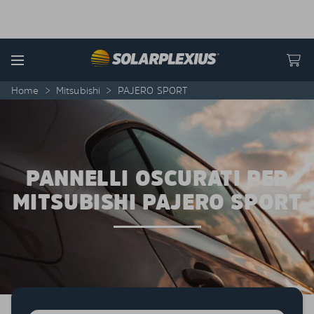
Skip to content
Menu
Home
>
Mitsubishi
>
PAJERO SPORT
PANNELLI OSCURATI PER
MITSUBISHI PAJERO SPORT