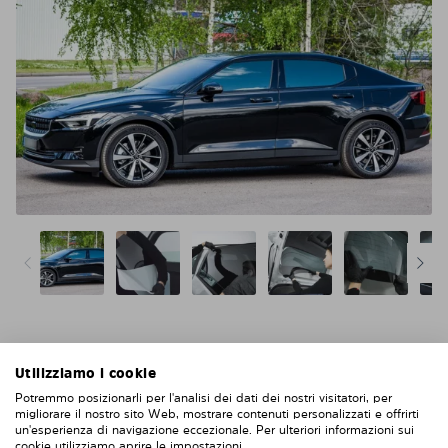
Niente acqua, niente colla, niente bolle, niente
Utilizziamo i cookie
graffi
Potremmo posizionarli per l'analisi dei dati dei nostri visitatori, per
Più facile e più intelligente della pellicola solare
migliorare il nostro sito Web, mostrare contenuti personalizzati e offrirti
un'esperienza di navigazione eccezionale. Per ulteriori informazioni sui
cookie utilizziamo aprire le impostazioni.