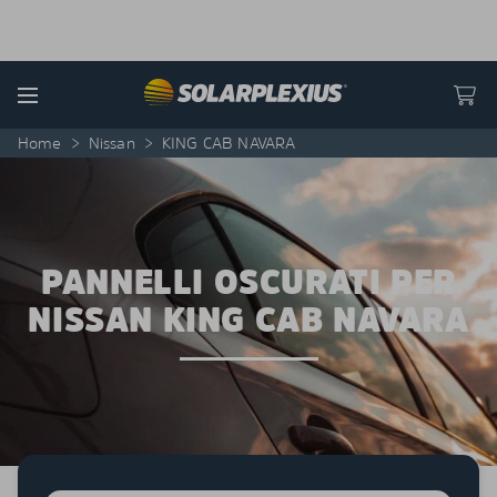
Skip to content
Menu
Home
>
Nissan
>
KING CAB NAVARA
PANNELLI OSCURATI PER
NISSAN KING CAB NAVARA