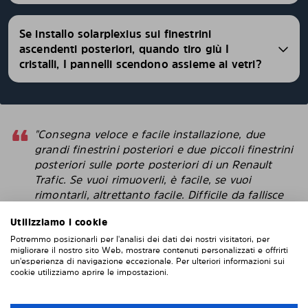
Se installo solarplexius sui finestrini
ascendenti posteriori, quando tiro giù I
cristalli, I pannelli scendono assieme ai vetri?
"Consegna veloce e facile installazione, due
grandi finestrini posteriori e due piccoli finestrini
posteriori sulle porte posteriori di un Renault
Trafic. Se vuoi rimuoverli, è facile, se vuoi
rimontarli, altrettanto facile. Difficile da fallisce
con l'installazione. Penso che questi sembrino
Utilizziamo i cookie
più intelligenti delle pellicole protettive che
attacchi direttamente alla finestra. "
Potremmo posizionarli per l'analisi dei dati dei nostri visitatori, per
migliorare il nostro sito Web, mostrare contenuti personalizzati e offrirti
un'esperienza di navigazione eccezionale. Per ulteriori informazioni sui
Robert
cookie utilizziamo aprire le impostazioni.