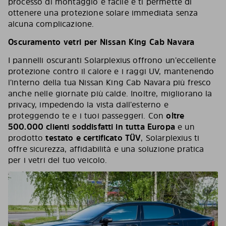
processo di montaggio è facile e ti permette di
ottenere una protezione solare immediata senza
alcuna complicazione.
Oscuramento vetri per Nissan King Cab Navara
I pannelli oscuranti Solarplexius offrono un’eccellente
protezione contro il calore e i raggi UV, mantenendo
l’interno della tua Nissan King Cab Navara più fresco
anche nelle giornate più calde. Inoltre, migliorano la
privacy, impedendo la vista dall’esterno e
proteggendo te e i tuoi passeggeri. Con
oltre
500.000 clienti soddisfatti in tutta Europa
e un
prodotto
testato e certificato TÜV
, Solarplexius ti
offre sicurezza, affidabilità e una soluzione pratica
per i vetri del tuo veicolo.