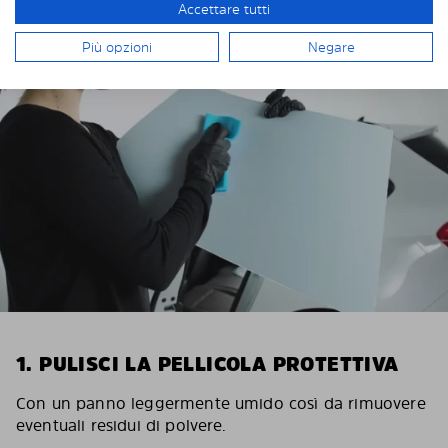
Accettare tutti
INSTALLAZIONE DI SOLARPLEXIUS
Più opzioni
Negare
1. PULISCI LA PELLICOLA PROTETTIVA
Con un panno leggermente umido così da rimuovere
eventuali residui di polvere.