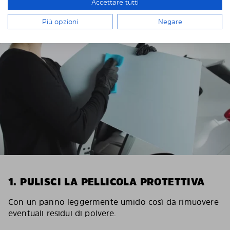
INSTALLAZIONE DI SOLARPLEXIUS
Accettare tutti
Più opzioni
Negare
1. PULISCI LA PELLICOLA PROTETTIVA
Con un panno leggermente umido così da rimuovere
eventuali residui di polvere.