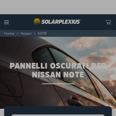
Skip to content
Menu
Home
>
Nissan
>
NOTE
PANNELLI OSCURATI PER
NISSAN NOTE