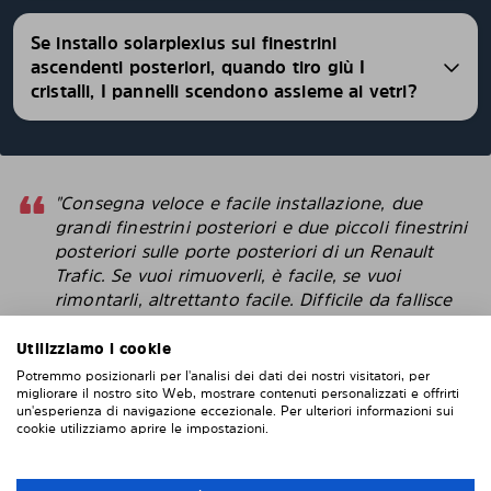
Se installo solarplexius sui finestrini
ascendenti posteriori, quando tiro giù I
cristalli, I pannelli scendono assieme ai vetri?
"Consegna veloce e facile installazione, due
grandi finestrini posteriori e due piccoli finestrini
posteriori sulle porte posteriori di un Renault
Trafic. Se vuoi rimuoverli, è facile, se vuoi
rimontarli, altrettanto facile. Difficile da fallisce
con l'installazione. Penso che questi sembrino
più intelligenti delle pellicole protettive che
Utilizziamo i cookie
attacchi direttamente alla finestra. "
Potremmo posizionarli per l'analisi dei dati dei nostri visitatori, per
migliorare il nostro sito Web, mostrare contenuti personalizzati e offrirti
Robert
un'esperienza di navigazione eccezionale. Per ulteriori informazioni sui
cookie utilizziamo aprire le impostazioni.