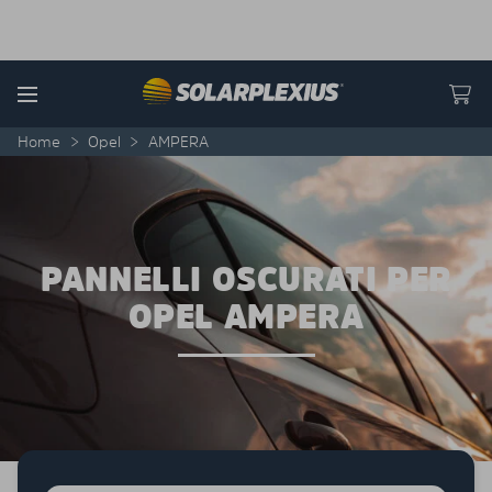
Skip to content
Menu
Home
>
Opel
>
AMPERA
PANNELLI OSCURATI PER
OPEL AMPERA