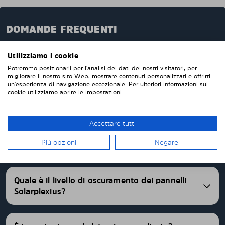
DOMANDE FREQUENTI
Quando ordini da noi i pannelli oscuranti pretagliati,
Utilizziamo i cookie
questi verranno prodotti appositamente per te e su
Potremmo posizionarli per l'analisi dei dati dei nostri visitatori, per
misura per i vetri della tua auto. Non devi tagliare o
migliorare il nostro sito Web, mostrare contenuti personalizzati e offrirti
rifinire nulla da solo. I nostri pannelli parasole
un'esperienza di navigazione eccezionale. Per ulteriori informazioni sui
vengono consegnati pretagliati con una vestibilità
cookie utilizziamo aprire le impostazioni.
perfetta. Abbiamo pannelli oscurati pretagliati per
oltre 4500 differenti modelli di auto.
Accettare tutti
FAQ
Più opzioni
Negare
Quale è il livello di oscuramento dei pannelli
Solarplexius?