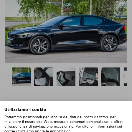
Niente acqua, niente colla, niente bolle, niente
Utilizziamo i cookie
graffi
Potremmo posizionarli per l'analisi dei dati dei nostri visitatori, per
Più facile e più intelligente della pellicola solare
migliorare il nostro sito Web, mostrare contenuti personalizzati e offrirti
un'esperienza di navigazione eccezionale. Per ulteriori informazioni sui
Oltre 500.000 clienti soddisfatti in Europa
cookie utilizziamo aprire le impostazioni.