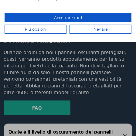
Facile da montare da solo e facile da smontare
quando necessario
Accettare tutti
Più opzioni
Negare
DOMANDE FREQUENTI
Quando ordini da noi i pannelli oscuranti pretagliati,
questi verranno prodotti appositamente per te e su
misura per i vetri della tua auto. Non devi tagliare o
rifinire nulla da solo. I nostri pannelli parasole
vengono consegnati pretagliati con una vestibilità
perfetta. Abbiamo pannelli oscurati pretagliati per
oltre 4500 differenti modelli di auto.
FAQ
Quale è il livello di oscuramento dei pannelli