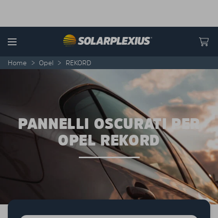
Skip to content
Menu
Home
>
Opel
>
REKORD
PANNELLI OSCURATI PER
OPEL REKORD