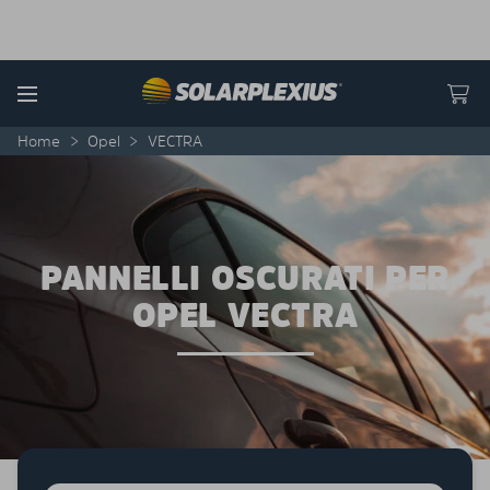
Skip to content
Menu
Home
>
Opel
>
VECTRA
PANNELLI OSCURATI PER
OPEL VECTRA