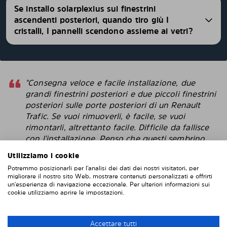
Se installo solarplexius sui finestrini
ascendenti posteriori, quando tiro giù I
cristalli, I pannelli scendono assieme ai vetri?
"Consegna veloce e facile installazione, due
grandi finestrini posteriori e due piccoli finestrini
posteriori sulle porte posteriori di un Renault
Trafic. Se vuoi rimuoverli, è facile, se vuoi
rimontarli, altrettanto facile. Difficile da fallisce
con l'installazione. Penso che questi sembrino
più intelligenti delle pellicole protettive che
Utilizziamo i cookie
attacchi direttamente alla finestra. "
Potremmo posizionarli per l'analisi dei dati dei nostri visitatori, per
migliorare il nostro sito Web, mostrare contenuti personalizzati e offrirti
Robert
un'esperienza di navigazione eccezionale. Per ulteriori informazioni sui
cookie utilizziamo aprire le impostazioni.
INSTALLAZIONE DI SOLARPLEXIUS
Accettare tutti