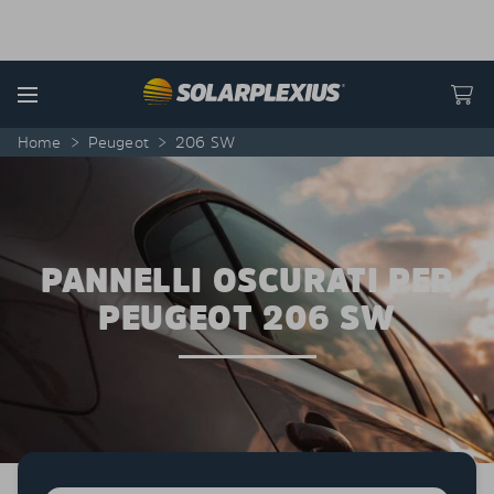
Skip to content
Menu
Home
>
Peugeot
>
206 SW
PANNELLI OSCURATI PER
PEUGEOT 206 SW