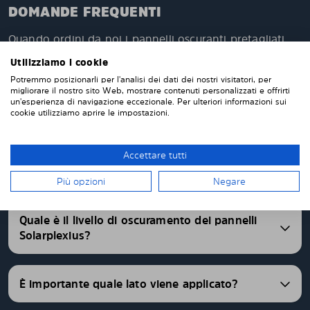
DOMANDE FREQUENTI
Quando ordini da noi i pannelli oscuranti pretagliati,
questi verranno prodotti appositamente per te e su
Utilizziamo i cookie
misura per i vetri della tua auto. Non devi tagliare o
Potremmo posizionarli per l'analisi dei dati dei nostri visitatori, per
rifinire nulla da solo. I nostri pannelli parasole
migliorare il nostro sito Web, mostrare contenuti personalizzati e offrirti
vengono consegnati pretagliati con una vestibilità
un'esperienza di navigazione eccezionale. Per ulteriori informazioni sui
cookie utilizziamo aprire le impostazioni.
perfetta. Abbiamo pannelli oscurati pretagliati per
oltre 4500 differenti modelli di auto.
Accettare tutti
FAQ
Più opzioni
Negare
Quale è il livello di oscuramento dei pannelli
Solarplexius?
È importante quale lato viene applicato?