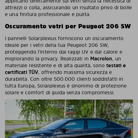
applicano direttamente sui vetri senza la necessità di
attrezzi o colla, assicurando un risultato privo di bolle
e una finitura professionale e pulita.
Oscuramento vetri per Peugeot 206 SW
I pannelli Solarplexius forniscono un oscuramento
ideale per i vetri della tua Peugeot 206 SW,
proteggendo l’interno dai raggi UV e dal calore e
migliorando la privacy. Realizzati in
Macrolon
, un
materiale resistente e di alta qualità, sono
testati e
certificati TÜV
, offrendo massima sicurezza e
durabilità. Con oltre 500.000 clienti soddisfatti in
tutta Europa, Solarplexius è sinonimo di protezione
solare e comfort di guida senza compromessi.