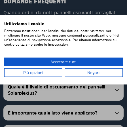
DOMANDE FREQUENTI
Quando ordini da noi i pannelli oscuranti pretagliati,
questi verranno prodotti appositamente per te e su
Utilizziamo i cookie
misura per i vetri della tua auto. Non devi tagliare o
rifinire nulla da solo. I nostri pannelli parasole
Potremmo posizionarli per l'analisi dei dati dei nostri visitatori, per
migliorare il nostro sito Web, mostrare contenuti personalizzati e offrirti
vengono consegnati pretagliati con una vestibilità
un'esperienza di navigazione eccezionale. Per ulteriori informazioni sui
perfetta. Abbiamo pannelli oscurati pretagliati per
cookie utilizziamo aprire le impostazioni.
oltre 4500 differenti modelli di auto.
Accettare tutti
FAQ
Più opzioni
Negare
Quale è il livello di oscuramento dei pannelli
Solarplexius?
È importante quale lato viene applicato?