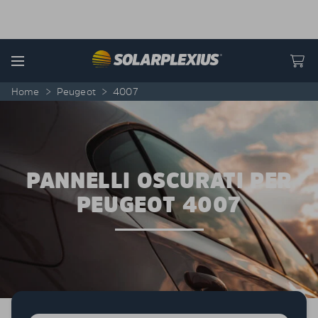
Skip to content
Menu
Home
>
Peugeot
>
4007
PANNELLI OSCURATI PER
PEUGEOT 4007