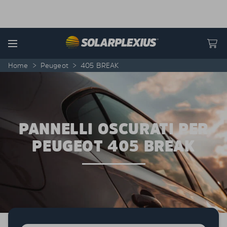
Skip to content
Menu
Home
>
Peugeot
>
405 BREAK
PANNELLI OSCURATI PER
PEUGEOT 405 BREAK