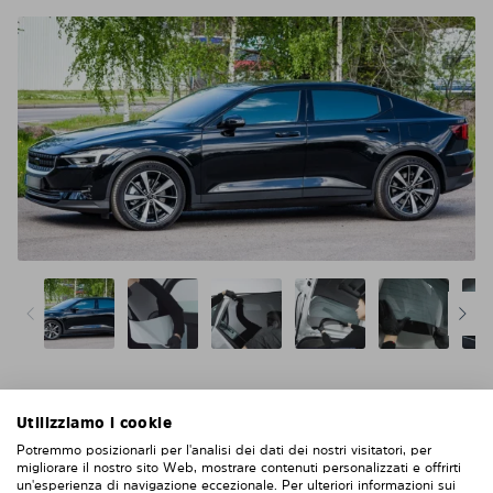
Utilizziamo i cookie
Niente acqua, niente colla, niente bolle, niente
graffi
Potremmo posizionarli per l'analisi dei dati dei nostri visitatori, per
migliorare il nostro sito Web, mostrare contenuti personalizzati e offrirti
Più facile e più intelligente della pellicola solare
un'esperienza di navigazione eccezionale. Per ulteriori informazioni sui