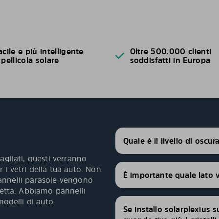
acile e più intelligente
Oltre 500.000 clienti
 pellicola solare
soddisfatti in Europa
Quale è il livello di oscu
agliati, questi verranno
 i vetri della tua auto. Non
È importante quale lato 
 pannelli parasole vengono
fetta. Abbiamo pannelli
modelli di auto.
Se installo solarplexius s