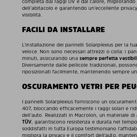
completa dai raggi UV e dal calore, migliorando i
dell’abitacolo e garantendo un’eccellente priva
visibilità.
FACILI DA INSTALLARE
L’installazione dei pannelli Solarplexius per la 
veloce. Non sono necessari attrezzi o colla: i pann
minuti, assicurando una
sempre perfetta vestibil
Diversamente dalle pellicole tradizionali, posson
riposizionati facilmente, mantenendo sempre un
OSCURAMENTO VETRI PER PEU
I pannelli Solarplexius forniscono un oscurament
407, bloccando efficacemente i raggi solari e ridu
dell’auto. Realizzati in Macrolon, un materiale di
TÜV
, garantiscono resistenza e durata nel tempo
soddisfatti in tutta Europa testimoniano l’affidabi
migliora la privacy e il comfort dell’auto, manten