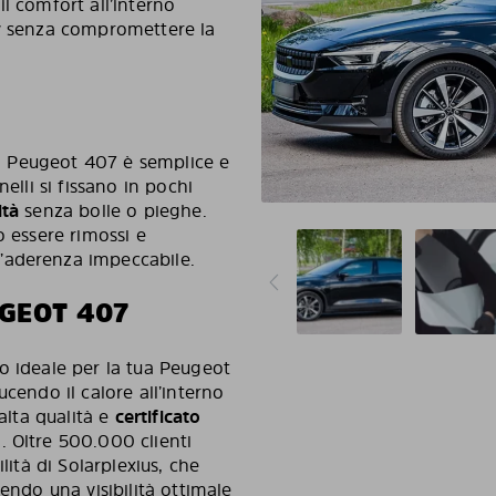
l comfort all’interno
cy senza compromettere la
tua Peugeot 407 è semplice e
elli si fissano in pochi
ità
senza bolle o pieghe.
o essere rimossi e
’aderenza impeccabile.
GEOT 407
o ideale per la tua Peugeot
cendo il calore all’interno
 alta qualità e
certificato
. Oltre 500.000 clienti
lità di Solarplexius, che
endo una visibilità ottimale