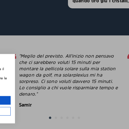
quando tiro giù I cristall
"Meglio del previsto. All'inizio non pensavo
che ci sarebbero voluti 15 minuti per
montare la pellicola solare sulla mia station
 il
,
wagon da golf, ma solarplexius mi ha
re le
sorpreso. Ci sono voluti davvero 15 minuti.
Lo consiglio a chi vuole risparmiare tempo e
le
denaro."
Samir