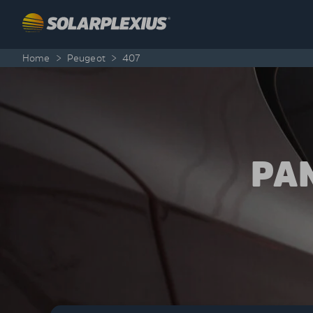
Skip to content
Home
>
Peugeot
>
407
PA