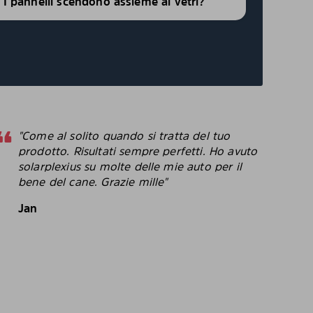
i, I pannelli scendono assieme ai vetri?
"Come al solito quando si tratta del tuo
"
prodotto. Risultati sempre perfetti. Ho avuto
p
solarplexius su molte delle mie auto per il
c
bene del cane. Grazie mille"
c
p
Jan
B