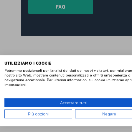
FAQ
"Consegna veloce e facile installazione, due
grandi finestrini posteriori e due piccoli
UTILIZZIAMO I COOKIE
finestrini posteriori sulle porte posteriori di
Potremmo posizionarli per l'analisi dei dati dei nostri visitatori, per migliorare
nostro sito Web, mostrare contenuti personalizzati e offrirti un'esperienza di
un Renault Trafic. Se vuoi rimuoverli, è facile
navigazione eccezionale. Per ulteriori informazioni sui cookie utilizziamo apri
se vuoi rimontarli, altrettanto facile. Difficile
impostazioni.
da fallisce con l'installazione. Penso che
questi sembrino più intelligenti delle pellico
protettive che attacchi direttamente alla
Accettare tutti
finestra. "
Più opzioni
Negare
Robert