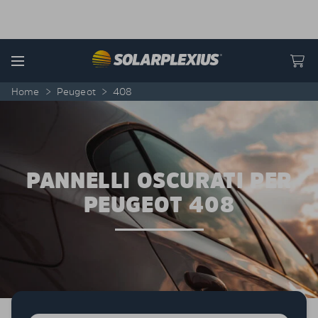
Skip to content
Menu
Home
>
Peugeot
>
408
PANNELLI OSCURATI PER
PEUGEOT 408