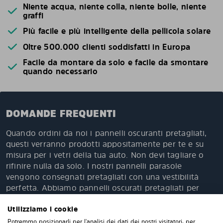
Niente acqua, niente colla, niente bolle, niente
graffi
Più facile e più intelligente della pellicola solare
Oltre 500.000 clienti soddisfatti in Europa
Facile da montare da solo e facile da smontare
quando necessario
DOMANDE FREQUENTI
Quando ordini da noi i pannelli oscuranti pretagliati,
questi verranno prodotti appositamente per te e su
misura per i vetri della tua auto. Non devi tagliare o
rifinire nulla da solo. I nostri pannelli parasole
vengono consegnati pretagliati con una vestibilità
perfetta. Abbiamo pannelli oscurati pretagliati per
oltre 4500 differenti modelli di auto.
Utilizziamo i cookie
Potremmo posizionarli per l'analisi dei dati dei nostri visitatori, per