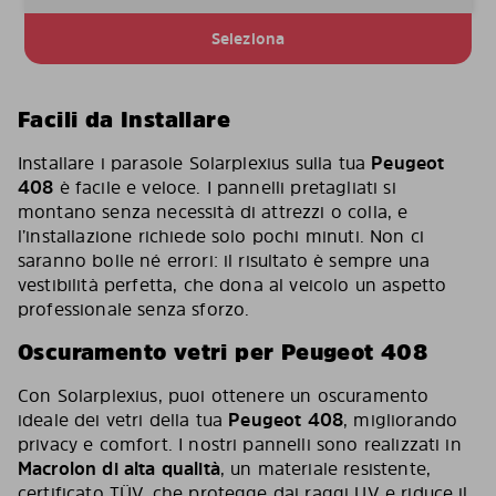
Seleziona
Facili da Installare
Installare i parasole Solarplexius sulla tua
Peugeot
408
è facile e veloce. I pannelli pretagliati si
montano senza necessità di attrezzi o colla, e
l’installazione richiede solo pochi minuti. Non ci
saranno bolle né errori: il risultato è sempre una
vestibilità perfetta, che dona al veicolo un aspetto
professionale senza sforzo.
Oscuramento vetri per Peugeot 408
Con Solarplexius, puoi ottenere un oscuramento
ideale dei vetri della tua
Peugeot 408
, migliorando
privacy e comfort. I nostri pannelli sono realizzati in
Macrolon di alta qualità
, un materiale resistente,
certificato TÜV, che protegge dai raggi UV e riduce il