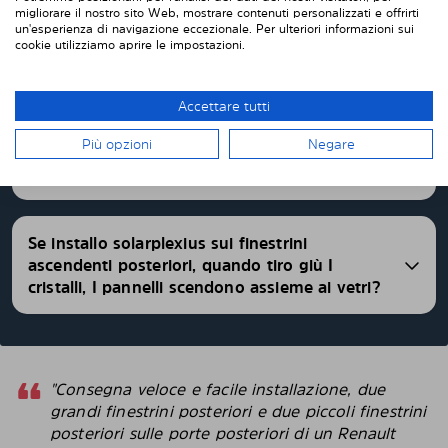
FAQ
migliorare il nostro sito Web, mostrare contenuti personalizzati e offrirti
un'esperienza di navigazione eccezionale. Per ulteriori informazioni sui
cookie utilizziamo aprire le impostazioni.
Quale è il livello di oscuramento dei pannelli
Solarplexius?
Accettare tutti
Più opzioni
Negare
È importante quale lato viene applicato?
Se installo solarplexius sui finestrini
ascendenti posteriori, quando tiro giù I
cristalli, I pannelli scendono assieme ai vetri?
"Consegna veloce e facile installazione, due
grandi finestrini posteriori e due piccoli finestrini
posteriori sulle porte posteriori di un Renault