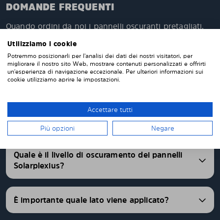
DOMANDE FREQUENTI
Quando ordini da noi i pannelli oscuranti pretagliati,
questi verranno prodotti appositamente per te e su
Utilizziamo i cookie
misura per i vetri della tua auto. Non devi tagliare o
Potremmo posizionarli per l'analisi dei dati dei nostri visitatori, per
rifinire nulla da solo. I nostri pannelli parasole
migliorare il nostro sito Web, mostrare contenuti personalizzati e offrirti
vengono consegnati pretagliati con una vestibilità
un'esperienza di navigazione eccezionale. Per ulteriori informazioni sui
perfetta. Abbiamo pannelli oscurati pretagliati per
cookie utilizziamo aprire le impostazioni.
oltre 4500 differenti modelli di auto.
Accettare tutti
FAQ
Più opzioni
Negare
Quale è il livello di oscuramento dei pannelli
Solarplexius?
È importante quale lato viene applicato?