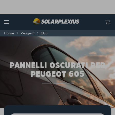
Skip to content
Menu
Home
>
Peugeot
>
605
PANNELLI OSCURATI PER
PEUGEOT 605