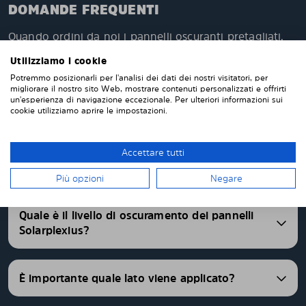
DOMANDE FREQUENTI
Quando ordini da noi i pannelli oscuranti pretagliati,
questi verranno prodotti appositamente per te e su
Utilizziamo i cookie
misura per i vetri della tua auto. Non devi tagliare o
Potremmo posizionarli per l'analisi dei dati dei nostri visitatori, per
rifinire nulla da solo. I nostri pannelli parasole
migliorare il nostro sito Web, mostrare contenuti personalizzati e offrirti
vengono consegnati pretagliati con una vestibilità
un'esperienza di navigazione eccezionale. Per ulteriori informazioni sui
perfetta. Abbiamo pannelli oscurati pretagliati per
cookie utilizziamo aprire le impostazioni.
oltre 4500 differenti modelli di auto.
Accettare tutti
FAQ
Più opzioni
Negare
Quale è il livello di oscuramento dei pannelli
Solarplexius?
È importante quale lato viene applicato?