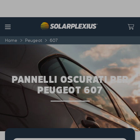
Skip to content
Menu
Home
>
Peugeot
>
607
PANNELLI OSCURATI PER
PEUGEOT 607