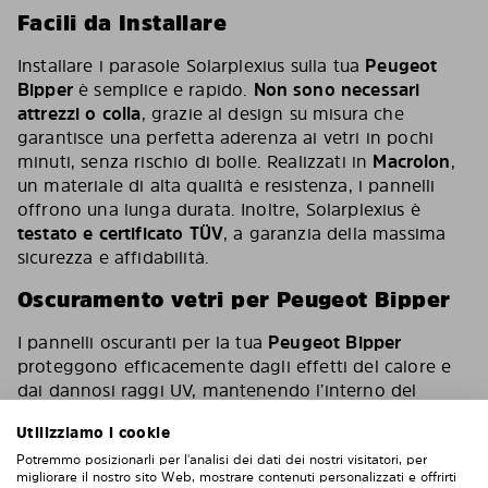
Facili da Installare
Installare i parasole Solarplexius sulla tua
Peugeot
Bipper
è semplice e rapido.
Non sono necessari
attrezzi o colla
, grazie al design su misura che
garantisce una perfetta aderenza ai vetri in pochi
minuti, senza rischio di bolle. Realizzati in
Macrolon
,
un materiale di alta qualità e resistenza, i pannelli
offrono una lunga durata. Inoltre, Solarplexius è
testato e certificato TÜV
, a garanzia della massima
sicurezza e affidabilità.
Oscuramento vetri per Peugeot Bipper
I pannelli oscuranti per la tua
Peugeot Bipper
proteggono efficacemente dagli effetti del calore e
dai dannosi raggi UV, mantenendo l’interno del
veicolo più fresco e confortevole. Migliorano anche la
Utilizziamo i cookie
privacy, pur mantenendo la visibilità dall’interno verso
l’esterno. Con oltre
500.000 clienti soddisfatti
in
Potremmo posizionarli per l'analisi dei dati dei nostri visitatori, per
migliorare il nostro sito Web, mostrare contenuti personalizzati e offrirti
Europa, Solarplexius è la soluzione di riferimento per