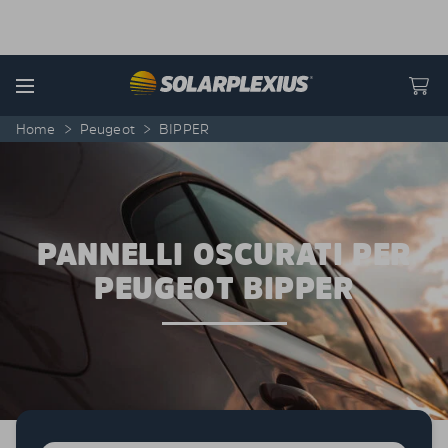
Skip to content
Menu
Home
>
Peugeot
>
BIPPER
PANNELLI OSCURATI PER
PEUGEOT BIPPER