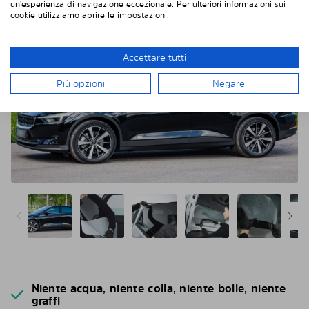
un'esperienza di navigazione eccezionale. Per ulteriori informazioni sui
l’oscuramento dei vetri.
cookie utilizziamo aprire le impostazioni.
Accettare tutti
Più opzioni
Negare
Niente acqua, niente colla, niente bolle, niente
graffi