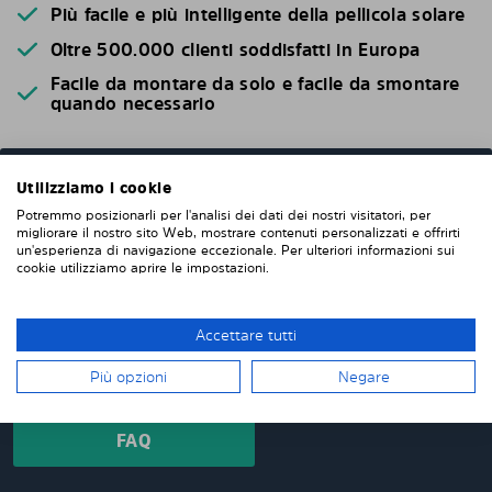
Più facile e più intelligente della pellicola solare
Oltre 500.000 clienti soddisfatti in Europa
Facile da montare da solo e facile da smontare
quando necessario
Utilizziamo i cookie
DOMANDE FREQUENTI
Potremmo posizionarli per l'analisi dei dati dei nostri visitatori, per
migliorare il nostro sito Web, mostrare contenuti personalizzati e offrirti
Quando ordini da noi i pannelli oscuranti pretagliati,
un'esperienza di navigazione eccezionale. Per ulteriori informazioni sui
questi verranno prodotti appositamente per te e su
cookie utilizziamo aprire le impostazioni.
misura per i vetri della tua auto. Non devi tagliare o
rifinire nulla da solo. I nostri pannelli parasole
vengono consegnati pretagliati con una vestibilità
Accettare tutti
perfetta. Abbiamo pannelli oscurati pretagliati per
Più opzioni
Negare
oltre 4500 differenti modelli di auto.
FAQ