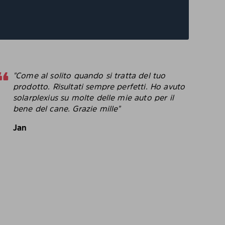
"Come al solito quando si tratta del tuo
"
prodotto. Risultati sempre perfetti. Ho avuto
p
solarplexius su molte delle mie auto per il
c
bene del cane. Grazie mille"
c
p
Jan
B