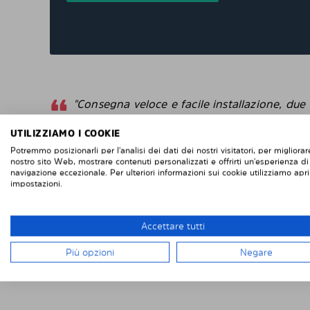
"Consegna veloce e facile installazione, due
grandi finestrini posteriori e due piccoli
finestrini posteriori sulle porte posteriori di
UTILIZZIAMO I COOKIE
un Renault Trafic. Se vuoi rimuoverli, è facile
Potremmo posizionarli per l'analisi dei dati dei nostri visitatori, per migliorare
nostro sito Web, mostrare contenuti personalizzati e offrirti un'esperienza di
se vuoi rimontarli, altrettanto facile. Difficile
navigazione eccezionale. Per ulteriori informazioni sui cookie utilizziamo apri
da fallisce con l'installazione. Penso che
impostazioni.
questi sembrino più intelligenti delle pellico
protettive che attacchi direttamente alla
finestra. "
Accettare tutti
Robert
Più opzioni
Negare