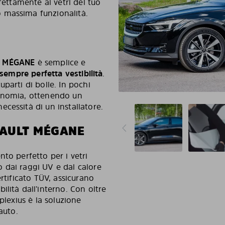
fettamente ai vetri del tuo
 massima funzionalità.
t MÉGANE
è semplice e
 sempre perfetta vestibilità
.
parti di bolle. In pochi
tonomia, ottenendo un
cessità di un installatore.
NAULT MÉGANE
to perfetto per i vetri
o dai raggi UV e dal calore
rtificato TÜV, assicurano
lità dall’interno. Con oltre
plexius è la soluzione
auto.