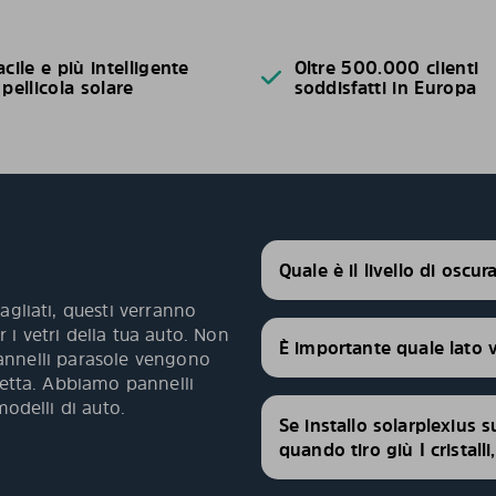
acile e più intelligente
Oltre 500.000 clienti
 pellicola solare
soddisfatti in Europa
Quale è il livello di oscu
agliati, questi verranno
 i vetri della tua auto. Non
È importante quale lato 
 pannelli parasole vengono
fetta. Abbiamo pannelli
modelli di auto.
Se installo solarplexius s
quando tiro giù I cristall