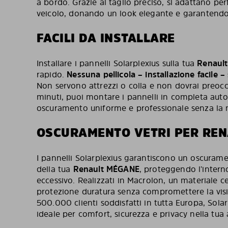
a bordo. Grazie al taglio preciso, si adattano per
veicolo, donando un look elegante e garantendo
FACILI DA INSTALLARE
Installare i pannelli Solarplexius sulla tua
Renaul
rapido.
Nessuna pellicola – installazione facile –
Non servono attrezzi o colla e non dovrai preoccu
minuti, puoi montare i pannelli in completa au
oscuramento uniforme e professionale senza la ne
OSCURAMENTO VETRI PER RE
I pannelli Solarplexius garantiscono un oscuramen
della tua
Renault MÉGANE
, proteggendo l’intern
eccessivo. Realizzati in Macrolon, un materiale ce
protezione duratura senza compromettere la visibi
500.000 clienti soddisfatti in tutta Europa, Solar
ideale per comfort, sicurezza e privacy nella tua 