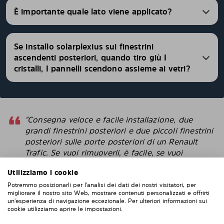
È importante quale lato viene applicato?
Se installo solarplexius sui finestrini
ascendenti posteriori, quando tiro giù I
cristalli, I pannelli scendono assieme ai vetri?
"Consegna veloce e facile installazione, due
grandi finestrini posteriori e due piccoli finestrini
posteriori sulle porte posteriori di un Renault
Trafic. Se vuoi rimuoverli, è facile, se vuoi
rimontarli, altrettanto facile. Difficile da fallisce
Utilizziamo i cookie
con l'installazione. Penso che questi sembrino
più intelligenti delle pellicole protettive che
Potremmo posizionarli per l'analisi dei dati dei nostri visitatori, per
migliorare il nostro sito Web, mostrare contenuti personalizzati e offrirti
attacchi direttamente alla finestra. "
un'esperienza di navigazione eccezionale. Per ulteriori informazioni sui
cookie utilizziamo aprire le impostazioni.
Robert