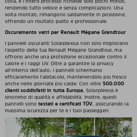
colla, e l’intero processo richiede solo pochi minuti,
rendendo tutto veloce e senza complicazioni. Una
volta montati, rimangono saldamente in posizione,
offrendo un risultato pulito e professionale.
Oscuramento vetri per Renault Mégane Grandtour
I pannelli oscuranti Solarplexius non solo migliorano
l’aspetto della tua Renault Mégane Grandtour, ma
offrono anche una protezione eccezionale contro il
calore e i raggi UV. Oltre a garantire la privacy
all’interno dell’auto, i pannelli schermano
efficacemente l’abitacolo, mantenendolo più fresco
anche nelle giornate più calde. Con oltre
500.000
clienti soddisfatti in tutta Europa
, Solarplexius è
sinonimo di qualità e affidabilità. Inoltre, questi
pannelli sono
testati e certificati TÜV
, assicurando la
massima sicurezza per te e i tuoi passeggeri.