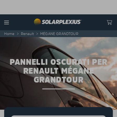
Skip to content
Menu
Home
>
Renault
>
MÉGANE GRANDTOUR
PANNELLI OSCURATI PER
RENAULT MÉGANE
GRANDTOUR