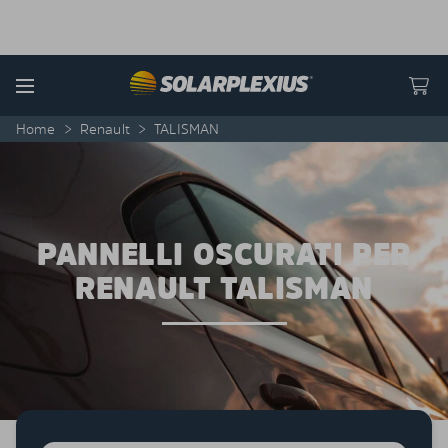
Skip to content
Menu
Home
>
Renault
>
TALISMAN
PANNELLI OSCURATI PER
RENAULT TALISMAN