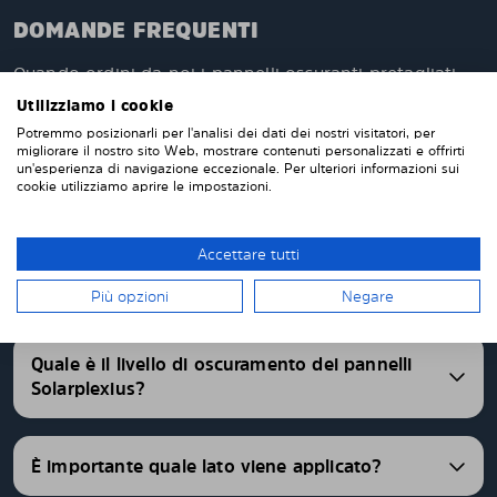
DOMANDE FREQUENTI
Quando ordini da noi i pannelli oscuranti pretagliati,
questi verranno prodotti appositamente per te e su
Utilizziamo i cookie
misura per i vetri della tua auto. Non devi tagliare o
Potremmo posizionarli per l'analisi dei dati dei nostri visitatori, per
rifinire nulla da solo. I nostri pannelli parasole
migliorare il nostro sito Web, mostrare contenuti personalizzati e offrirti
vengono consegnati pretagliati con una vestibilità
un'esperienza di navigazione eccezionale. Per ulteriori informazioni sui
cookie utilizziamo aprire le impostazioni.
perfetta. Abbiamo pannelli oscurati pretagliati per
oltre 4500 differenti modelli di auto.
Accettare tutti
FAQ
Più opzioni
Negare
Quale è il livello di oscuramento dei pannelli
Solarplexius?
È importante quale lato viene applicato?