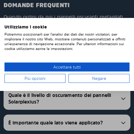
DOMANDE FREQUENTI
Quando ordini da noi i pannelli oscuranti pretagliati,
questi verranno prodotti appositamente per te e su
Utilizziamo i cookie
misura per i vetri della tua auto. Non devi tagliare o
Potremmo posizionarli per l'analisi dei dati dei nostri visitatori, per
rifinire nulla da solo. I nostri pannelli parasole
migliorare il nostro sito Web, mostrare contenuti personalizzati e offrirti
vengono consegnati pretagliati con una vestibilità
un'esperienza di navigazione eccezionale. Per ulteriori informazioni sui
cookie utilizziamo aprire le impostazioni.
perfetta. Abbiamo pannelli oscurati pretagliati per
oltre 4500 differenti modelli di auto.
Accettare tutti
FAQ
Più opzioni
Negare
Quale è il livello di oscuramento dei pannelli
Solarplexius?
È importante quale lato viene applicato?