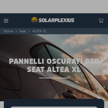
Skip to content
Menu
Home
>
Seat
>
ALTEA XL
PANNELLI OSCURATI PER
SEAT ALTEA XL