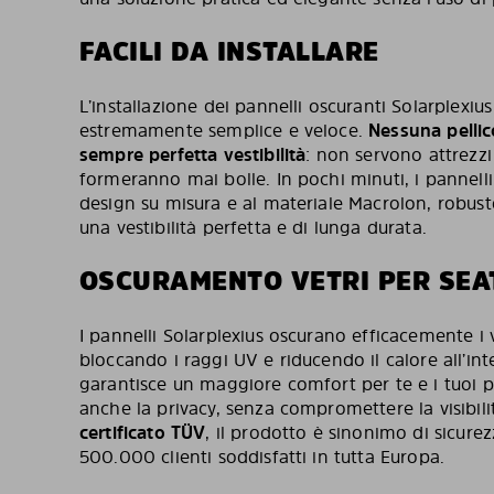
FACILI DA INSTALLARE
L’installazione dei pannelli oscuranti Solarplexius
estremamente semplice e veloce.
Nessuna pellico
sempre perfetta vestibilità
: non servono attrezzi 
formeranno mai bolle. In pochi minuti, i pannelli s
design su misura e al materiale Macrolon, robust
una vestibilità perfetta e di lunga durata.
OSCURAMENTO VETRI PER SEAT
I pannelli Solarplexius oscurano efficacemente i v
bloccando i raggi UV e riducendo il calore all’int
garantisce un maggiore comfort per te e i tuoi 
anche la privacy, senza compromettere la visibili
certificato TÜV
, il prodotto è sinonimo di sicurez
500.000 clienti soddisfatti in tutta Europa.