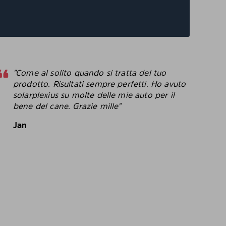
"Come al solito quando si tratta del tuo
"
prodotto. Risultati sempre perfetti. Ho avuto
p
solarplexius su molte delle mie auto per il
c
bene del cane. Grazie mille"
c
p
Jan
B