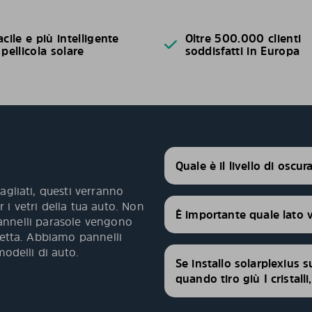
acile e più intelligente
Oltre 500.000 clienti
 pellicola solare
soddisfatti in Europa
Quale è il livello di oscu
agliati, questi verranno
 i vetri della tua auto. Non
È importante quale lato 
 pannelli parasole vengono
fetta. Abbiamo pannelli
modelli di auto.
Se installo solarplexius s
quando tiro giù I cristall