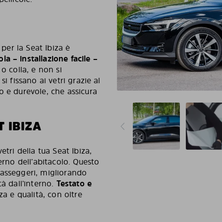
 per la Seat Ibiza è
la – installazione facile –
o colla, e non si
i fissano ai vetri grazie al
o e durevole, che assicura
 IBIZA
etri della tua Seat Ibiza,
erno dell’abitacolo. Questo
passeggeri, migliorando
tà dall’interno.
Testato e
za e qualità, con oltre