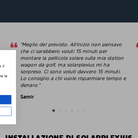
"Meglio del previsto. All'inizio non pensavo
che ci sarebbero voluti 15 minuti per
montare la pellicola solare sulla mia station
,
wagon da golf, ma solarplexius mi ha
 il
sorpreso. Ci sono voluti davvero 15 minuti.
re le
Lo consiglio a chi vuole risparmiare tempo e
le
denaro."
Samir
INSTALLAZIONE DI SOLARPLEXIUS