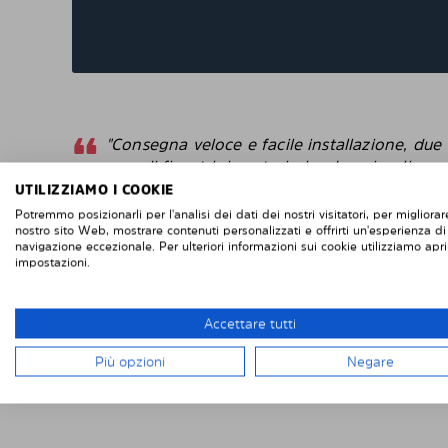
"Consegna veloce e facile installazione, due
grandi finestrini posteriori e due piccoli
finestrini posteriori sulle porte posteriori di
UTILIZZIAMO I COOKIE
un Renault Trafic. Se vuoi rimuoverli, è facile
Potremmo posizionarli per l'analisi dei dati dei nostri visitatori, per migliorare
se vuoi rimontarli, altrettanto facile. Difficile
nostro sito Web, mostrare contenuti personalizzati e offrirti un'esperienza di
navigazione eccezionale. Per ulteriori informazioni sui cookie utilizziamo apri
da fallisce con l'installazione. Penso che
impostazioni.
questi sembrino più intelligenti delle pellico
protettive che attacchi direttamente alla
finestra. "
Accettare tutti
Robert
Più opzioni
Negare