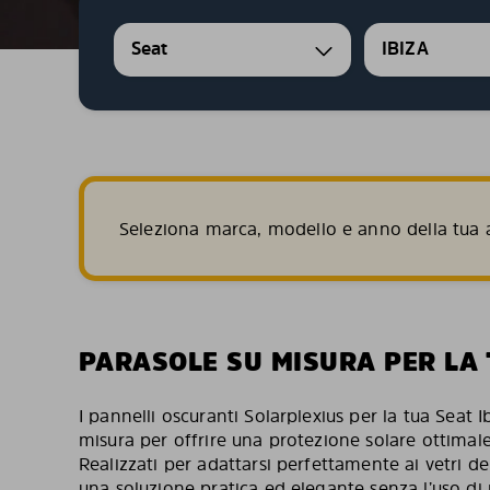
Seat
IBIZA
Seleziona marca, modello e anno della tua a
PARASOLE SU MISURA PER LA 
I pannelli oscuranti Solarplexius per la tua Seat 
misura per offrire una protezione solare ottimal
Realizzati per adattarsi perfettamente ai vetri d
una soluzione pratica ed elegante senza l’uso di p