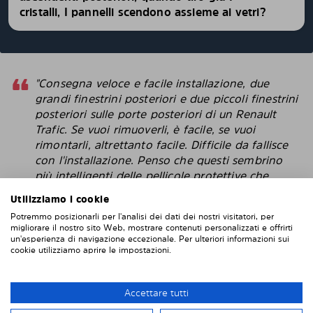
cristalli, I pannelli scendono assieme ai vetri?
"Consegna veloce e facile installazione, due
grandi finestrini posteriori e due piccoli finestrini
posteriori sulle porte posteriori di un Renault
Trafic. Se vuoi rimuoverli, è facile, se vuoi
rimontarli, altrettanto facile. Difficile da fallisce
con l'installazione. Penso che questi sembrino
più intelligenti delle pellicole protettive che
attacchi direttamente alla finestra. "
Utilizziamo i cookie
Robert
Potremmo posizionarli per l'analisi dei dati dei nostri visitatori, per
migliorare il nostro sito Web, mostrare contenuti personalizzati e offrirti
un'esperienza di navigazione eccezionale. Per ulteriori informazioni sui
cookie utilizziamo aprire le impostazioni.
INSTALLAZIONE DI SOLARPLEXIUS
Accettare tutti