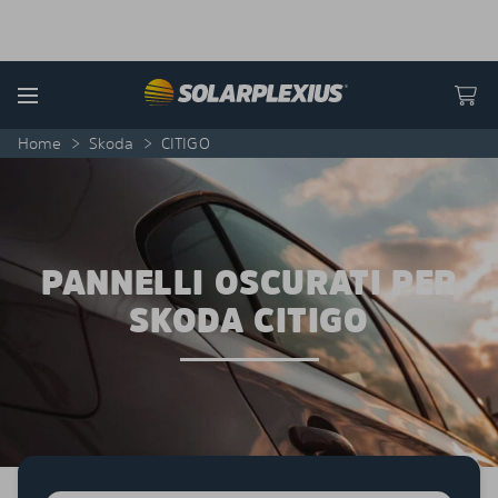
Skip to content
Menu
Home
>
Skoda
>
CITIGO
PANNELLI OSCURATI PER
SKODA CITIGO