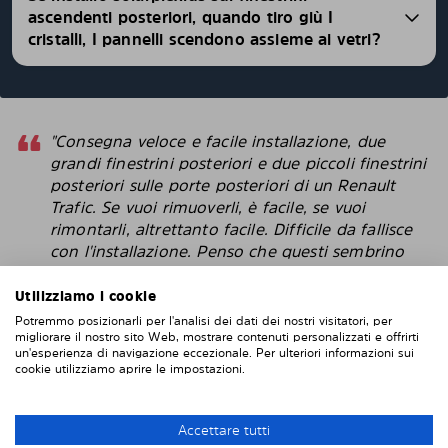
ascendenti posteriori, quando tiro giù I
cristalli, I pannelli scendono assieme ai vetri?
"Consegna veloce e facile installazione, due
grandi finestrini posteriori e due piccoli finestrini
posteriori sulle porte posteriori di un Renault
Trafic. Se vuoi rimuoverli, è facile, se vuoi
rimontarli, altrettanto facile. Difficile da fallisce
con l'installazione. Penso che questi sembrino
più intelligenti delle pellicole protettive che
attacchi direttamente alla finestra. "
Utilizziamo i cookie
Potremmo posizionarli per l'analisi dei dati dei nostri visitatori, per
Robert
migliorare il nostro sito Web, mostrare contenuti personalizzati e offrirti
un'esperienza di navigazione eccezionale. Per ulteriori informazioni sui
cookie utilizziamo aprire le impostazioni.
INSTALLAZIONE DI SOLARPLEXIUS
Accettare tutti