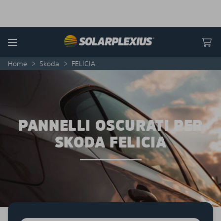
Skip to content
Menu
Home
>
Skoda
>
FELICIA
PANNELLI OSCURATI PER
SKODA FELICIA