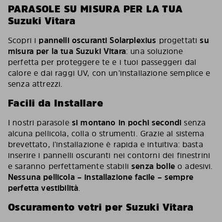
PARASOLE SU MISURA PER LA TUA
Suzuki Vitara
Scopri i
pannelli oscuranti Solarplexius
progettati
su
misura per la tua Suzuki Vitara
: una soluzione
perfetta per proteggere te e i tuoi passeggeri dal
calore e dai raggi UV, con un’installazione semplice e
senza attrezzi.
Facili da Installare
I nostri parasole
si montano in pochi secondi
senza
alcuna pellicola, colla o strumenti. Grazie al sistema
brevettato, l’installazione è rapida e intuitiva: basta
inserire i pannelli oscuranti nei contorni dei finestrini
e saranno perfettamente stabili
senza bolle
o adesivi.
Nessuna pellicola – installazione facile – sempre
perfetta vestibilità
.
Oscuramento vetri per Suzuki Vitara