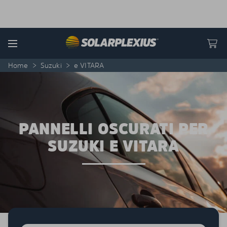
Skip to content
Menu
Home
>
Suzuki
>
e VITARA
PANNELLI OSCURATI PER
SUZUKI E VITARA