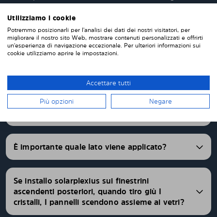
rifinire nulla da solo. I nostri pannelli parasole
vengono consegnati pretagliati con una vestibilità
Utilizziamo i cookie
perfetta. Abbiamo pannelli oscurati pretagliati per
Potremmo posizionarli per l'analisi dei dati dei nostri visitatori, per
migliorare il nostro sito Web, mostrare contenuti personalizzati e offrirti
oltre 4500 differenti modelli di auto.
un'esperienza di navigazione eccezionale. Per ulteriori informazioni sui
cookie utilizziamo aprire le impostazioni.
FAQ
Accettare tutti
Più opzioni
Negare
Quale è il livello di oscuramento dei pannelli
Solarplexius?
È importante quale lato viene applicato?
Se installo solarplexius sui finestrini
ascendenti posteriori, quando tiro giù I
cristalli, I pannelli scendono assieme ai vetri?