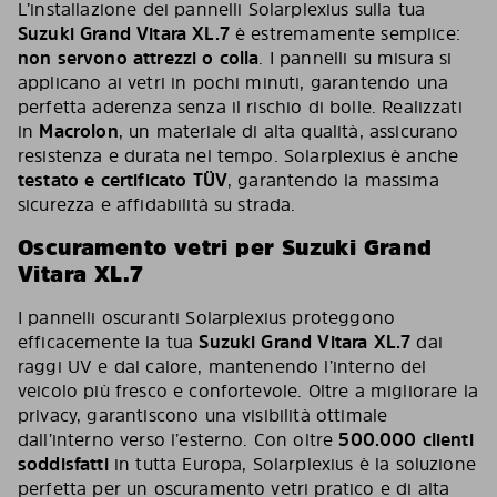
L’installazione dei pannelli Solarplexius sulla tua
Suzuki Grand Vitara XL.7
è estremamente semplice:
non servono attrezzi o colla
. I pannelli su misura si
applicano ai vetri in pochi minuti, garantendo una
perfetta aderenza senza il rischio di bolle. Realizzati
in
Macrolon
, un materiale di alta qualità, assicurano
resistenza e durata nel tempo. Solarplexius è anche
testato e certificato TÜV
, garantendo la massima
sicurezza e affidabilità su strada.
Oscuramento vetri per Suzuki Grand
Vitara XL.7
I pannelli oscuranti Solarplexius proteggono
efficacemente la tua
Suzuki Grand Vitara XL.7
dai
raggi UV e dal calore, mantenendo l’interno del
veicolo più fresco e confortevole. Oltre a migliorare la
privacy, garantiscono una visibilità ottimale
dall’interno verso l’esterno. Con oltre
500.000 clienti
soddisfatti
in tutta Europa, Solarplexius è la soluzione
perfetta per un oscuramento vetri pratico e di alta