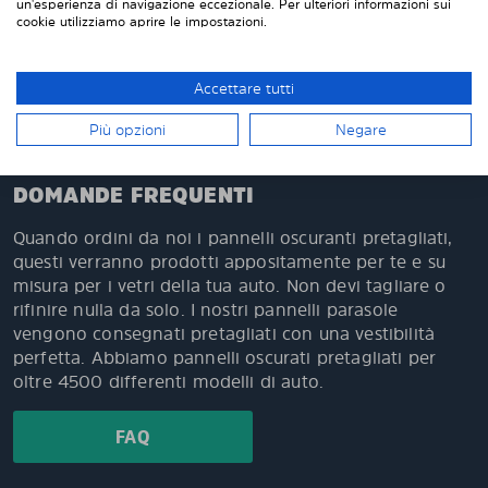
un'esperienza di navigazione eccezionale. Per ulteriori informazioni sui
Più facile e più intelligente della pellicola solare
cookie utilizziamo aprire le impostazioni.
Oltre 500.000 clienti soddisfatti in Europa
Facile da montare da solo e facile da smontare
Accettare tutti
quando necessario
Più opzioni
Negare
DOMANDE FREQUENTI
Quando ordini da noi i pannelli oscuranti pretagliati,
questi verranno prodotti appositamente per te e su
misura per i vetri della tua auto. Non devi tagliare o
rifinire nulla da solo. I nostri pannelli parasole
vengono consegnati pretagliati con una vestibilità
perfetta. Abbiamo pannelli oscurati pretagliati per
oltre 4500 differenti modelli di auto.
FAQ