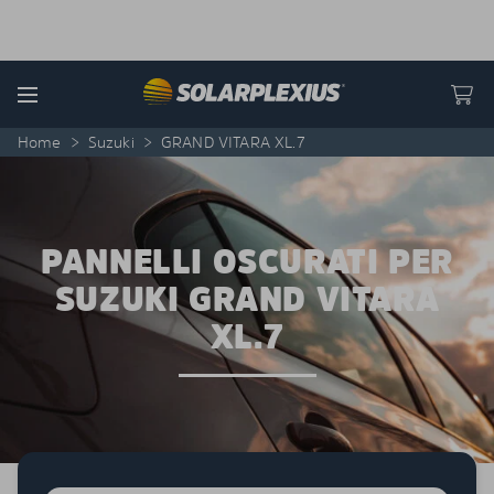
Skip to content
Menu
Home
>
Suzuki
>
GRAND VITARA XL.7
PANNELLI OSCURATI PER
SUZUKI GRAND VITARA
XL.7