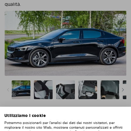
qualità.
Utilizziamo i cookie
Niente acqua, niente colla, niente bolle, niente
Potremmo posizionarli per l'analisi dei dati dei nostri visitatori, per
graffi
migliorare il nostro sito Web, mostrare contenuti personalizzati e offrirti