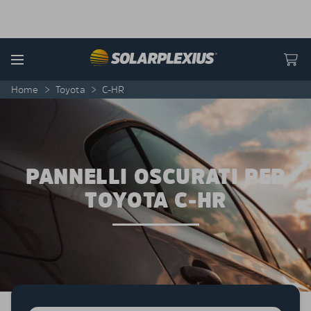
Skip to content
Menu
Home
>
Toyota
>
C-HR
PANNELLI OSCURATI PER
TOYOTA C-HR