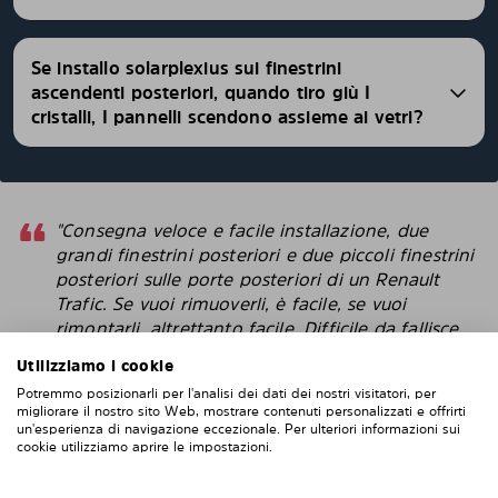
Se installo solarplexius sui finestrini
ascendenti posteriori, quando tiro giù I
cristalli, I pannelli scendono assieme ai vetri?
"Consegna veloce e facile installazione, due
grandi finestrini posteriori e due piccoli finestrini
posteriori sulle porte posteriori di un Renault
Trafic. Se vuoi rimuoverli, è facile, se vuoi
rimontarli, altrettanto facile. Difficile da fallisce
con l'installazione. Penso che questi sembrino
Utilizziamo i cookie
più intelligenti delle pellicole protettive che
Potremmo posizionarli per l'analisi dei dati dei nostri visitatori, per
attacchi direttamente alla finestra. "
migliorare il nostro sito Web, mostrare contenuti personalizzati e offrirti
un'esperienza di navigazione eccezionale. Per ulteriori informazioni sui
Robert
cookie utilizziamo aprire le impostazioni.