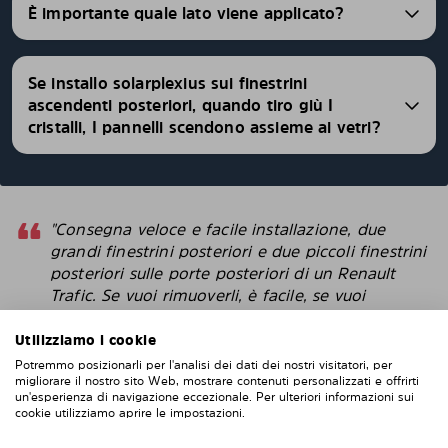
È importante quale lato viene applicato?
Se installo solarplexius sui finestrini
ascendenti posteriori, quando tiro giù I
cristalli, I pannelli scendono assieme ai vetri?
"Consegna veloce e facile installazione, due
grandi finestrini posteriori e due piccoli finestrini
posteriori sulle porte posteriori di un Renault
Trafic. Se vuoi rimuoverli, è facile, se vuoi
rimontarli, altrettanto facile. Difficile da fallisce
con l'installazione. Penso che questi sembrino
Utilizziamo i cookie
più intelligenti delle pellicole protettive che
Potremmo posizionarli per l'analisi dei dati dei nostri visitatori, per
attacchi direttamente alla finestra. "
migliorare il nostro sito Web, mostrare contenuti personalizzati e offrirti
un'esperienza di navigazione eccezionale. Per ulteriori informazioni sui
cookie utilizziamo aprire le impostazioni.
Robert