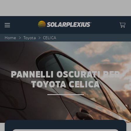
Skip to content
Menu
Home
>
Toyota
>
CELICA
PANNELLI OSCURATI PER
TOYOTA CELICA