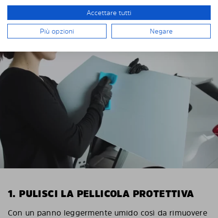
Accettare tutti
INSTALLAZIONE DI SOLARPLEXIUS
Più opzioni
Negare
1. PULISCI LA PELLICOLA PROTETTIVA
Con un panno leggermente umido così da rimuovere