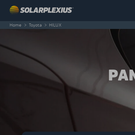
Skip to content
Home
>
Toyota
>
HILUX
PA