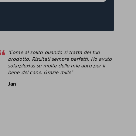
"Come al solito quando si tratta del tuo
"
prodotto. Risultati sempre perfetti. Ho avuto
p
solarplexius su molte delle mie auto per il
c
bene del cane. Grazie mille"
c
p
Jan
B