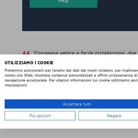
FAQ
"Consegna veloce e facile installazione, due
grandi finestrini posteriori e due piccoli
UTILIZZIAMO I COOKIE
finestrini posteriori sulle porte posteriori di
Potremmo posizionarli per l'analisi dei dati dei nostri visitatori, per migliorare
un Renault Trafic. Se vuoi rimuoverli, è facile
nostro sito Web, mostrare contenuti personalizzati e offrirti un'esperienza di
se vuoi rimontarli, altrettanto facile. Difficile
navigazione eccezionale. Per ulteriori informazioni sui cookie utilizziamo apri
impostazioni.
da fallisce con l'installazione. Penso che
questi sembrino più intelligenti delle pellico
protettive che attacchi direttamente alla
Accettare tutti
finestra. "
Più opzioni
Negare
Robert