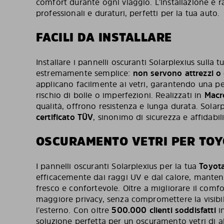
comfort durante ogni viaggio. L’installazione è ra
professionali e duraturi, perfetti per la tua auto.
FACILI DA INSTALLARE
Installare i pannelli oscuranti Solarplexius sulla 
estremamente semplice:
non servono attrezzi o 
applicano facilmente ai vetri, garantendo una pe
rischio di bolle o imperfezioni. Realizzati in
Macr
qualità, offrono resistenza e lunga durata. Solarp
certificato TÜV
, sinonimo di sicurezza e affidabili
OSCURAMENTO VETRI PER TOY
I pannelli oscuranti Solarplexius per la tua
Toyota
efficacemente dai raggi UV e dal calore, mantene
fresco e confortevole. Oltre a migliorare il com
maggiore privacy, senza compromettere la visibili
l’esterno. Con oltre
500.000 clienti soddisfatti
in
soluzione perfetta per un oscuramento vetri di al