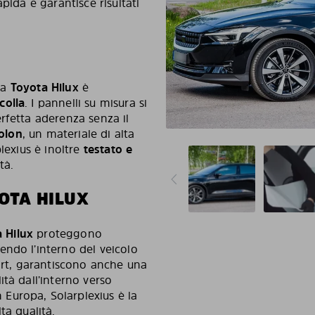
pida e garantisce risultati
tua
Toyota Hilux
è
colla
. I pannelli su misura si
rfetta aderenza senza il
olon
, un materiale di alta
lexius è inoltre
testato e
tà.
OTA HILUX
 Hilux
proteggono
ndo l’interno del veicolo
fort, garantiscono anche una
tà dall’interno verso
 Europa, Solarplexius è la
ta qualità.