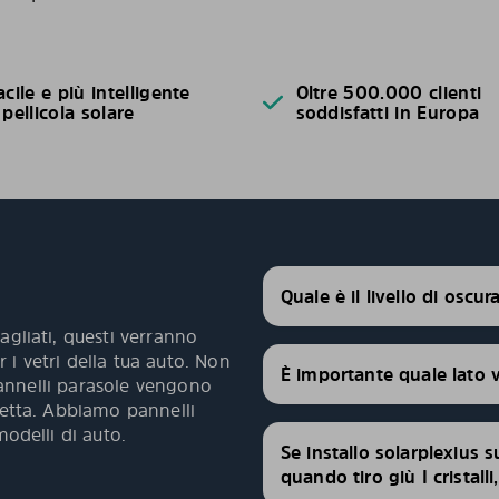
acile e più intelligente
Oltre 500.000 clienti
 pellicola solare
soddisfatti in Europa
Quale è il livello di oscu
agliati, questi verranno
 i vetri della tua auto. Non
È importante quale lato 
 pannelli parasole vengono
fetta. Abbiamo pannelli
modelli di auto.
Se installo solarplexius s
quando tiro giù I cristall