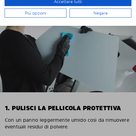
Accettare tutti
INSTALLAZIONE DI SOLARPLEXIUS
Più opzioni
Negare
1. PULISCI LA PELLICOLA PROTETTIVA
Con un panno leggermente umido così da rimuovere
eventuali residui di polvere.