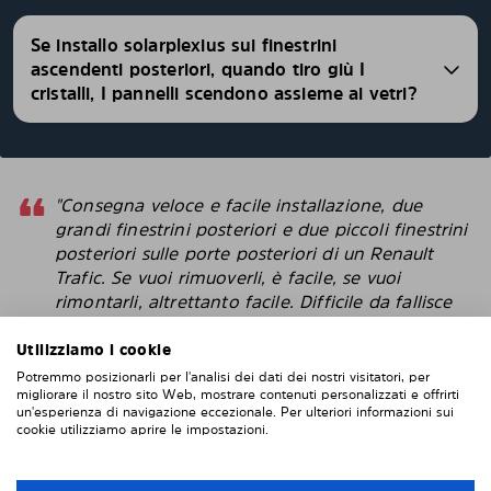
Se installo solarplexius sui finestrini
ascendenti posteriori, quando tiro giù I
cristalli, I pannelli scendono assieme ai vetri?
"Consegna veloce e facile installazione, due
grandi finestrini posteriori e due piccoli finestrini
posteriori sulle porte posteriori di un Renault
Trafic. Se vuoi rimuoverli, è facile, se vuoi
rimontarli, altrettanto facile. Difficile da fallisce
con l'installazione. Penso che questi sembrino
più intelligenti delle pellicole protettive che
Utilizziamo i cookie
attacchi direttamente alla finestra. "
Potremmo posizionarli per l'analisi dei dati dei nostri visitatori, per
migliorare il nostro sito Web, mostrare contenuti personalizzati e offrirti
un'esperienza di navigazione eccezionale. Per ulteriori informazioni sui
Robert
cookie utilizziamo aprire le impostazioni.