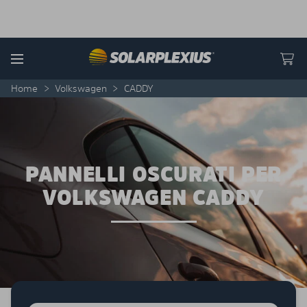
Skip to content
Menu
Home
>
Volkswagen
>
CADDY
PANNELLI OSCURATI PER
VOLKSWAGEN CADDY