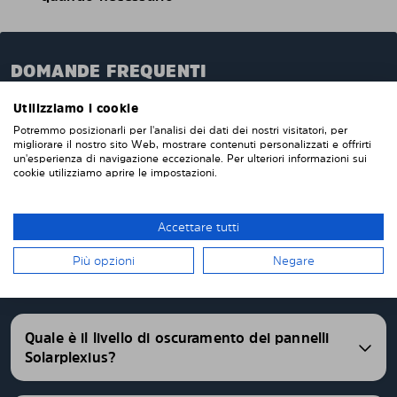
DOMANDE FREQUENTI
Quando ordini da noi i pannelli oscuranti pretagliati,
Utilizziamo i cookie
questi verranno prodotti appositamente per te e su
Potremmo posizionarli per l'analisi dei dati dei nostri visitatori, per
misura per i vetri della tua auto. Non devi tagliare o
migliorare il nostro sito Web, mostrare contenuti personalizzati e offrirti
un'esperienza di navigazione eccezionale. Per ulteriori informazioni sui
rifinire nulla da solo. I nostri pannelli parasole
cookie utilizziamo aprire le impostazioni.
vengono consegnati pretagliati con una vestibilità
perfetta. Abbiamo pannelli oscurati pretagliati per
oltre 4500 differenti modelli di auto.
Accettare tutti
Più opzioni
Negare
FAQ
Quale è il livello di oscuramento dei pannelli
Solarplexius?