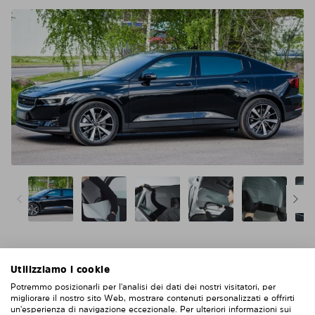
Utilizziamo i cookie
Niente acqua, niente colla, niente bolle, niente
graffi
Potremmo posizionarli per l'analisi dei dati dei nostri visitatori, per
migliorare il nostro sito Web, mostrare contenuti personalizzati e offrirti
Più facile e più intelligente della pellicola solare
un'esperienza di navigazione eccezionale. Per ulteriori informazioni sui