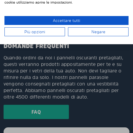
cookie utilizziamo aprire le impostazioni.
Oltre 500.000 clienti soddisfatti in Europa
Facile da montare da solo e facile da smontare
quando necessario
Accettare tutti
Più opzioni
Negare
DOMANDE FREQUENTI
Quando ordini da noi i pannelli oscuranti pretagliati,
questi verranno prodotti appositamente per te e su
misura per i vetri della tua auto. Non devi tagliare o
rifinire nulla da solo. I nostri pannelli parasole
vengono consegnati pretagliati con una vestibilità
perfetta. Abbiamo pannelli oscurati pretagliati per
oltre 4500 differenti modelli di auto.
FAQ