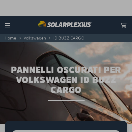
Skip to content
Menu
Home
>
Volkswagen
>
ID BUZZ CARGO
PANNELLI OSCURATI PER
VOLKSWAGEN ID BUZZ
CARGO