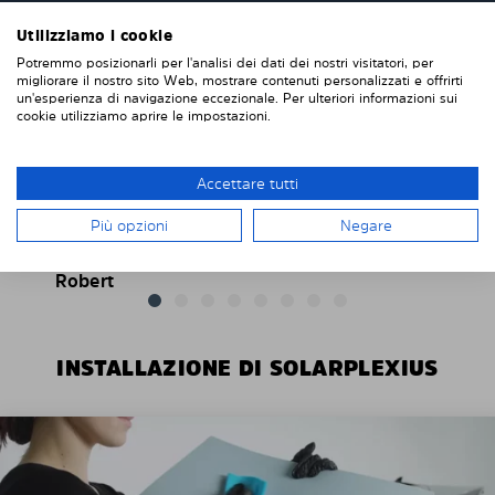
Utilizziamo i cookie
Potremmo posizionarli per l'analisi dei dati dei nostri visitatori, per
"Consegna veloce e facile installazione, due
migliorare il nostro sito Web, mostrare contenuti personalizzati e offrirti
grandi finestrini posteriori e due piccoli finestrini
un'esperienza di navigazione eccezionale. Per ulteriori informazioni sui
posteriori sulle porte posteriori di un Renault
cookie utilizziamo aprire le impostazioni.
Trafic. Se vuoi rimuoverli, è facile, se vuoi
rimontarli, altrettanto facile. Difficile da fallisce
Accettare tutti
con l'installazione. Penso che questi sembrino
più intelligenti delle pellicole protettive che
Più opzioni
Negare
attacchi direttamente alla finestra. "
Robert
INSTALLAZIONE DI SOLARPLEXIUS