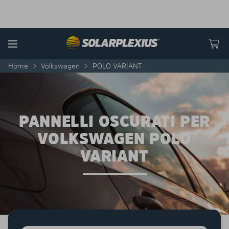
Skip to content
Menu
Home
>
Volkswagen
>
POLO VARIANT
PANNELLI OSCURATI PER
VOLKSWAGEN POLO
VARIANT