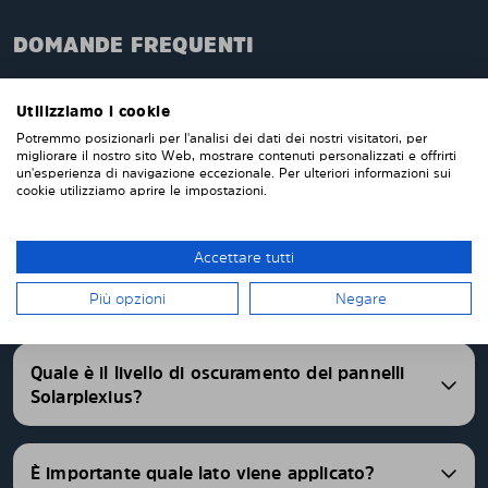
DOMANDE FREQUENTI
Quando ordini da noi i pannelli oscuranti pretagliati,
questi verranno prodotti appositamente per te e su
Utilizziamo i cookie
misura per i vetri della tua auto. Non devi tagliare o
Potremmo posizionarli per l'analisi dei dati dei nostri visitatori, per
migliorare il nostro sito Web, mostrare contenuti personalizzati e offrirti
rifinire nulla da solo. I nostri pannelli parasole
un'esperienza di navigazione eccezionale. Per ulteriori informazioni sui
vengono consegnati pretagliati con una vestibilità
cookie utilizziamo aprire le impostazioni.
perfetta. Abbiamo pannelli oscurati pretagliati per
oltre 4500 differenti modelli di auto.
Accettare tutti
FAQ
Più opzioni
Negare
Quale è il livello di oscuramento dei pannelli
Solarplexius?
È importante quale lato viene applicato?