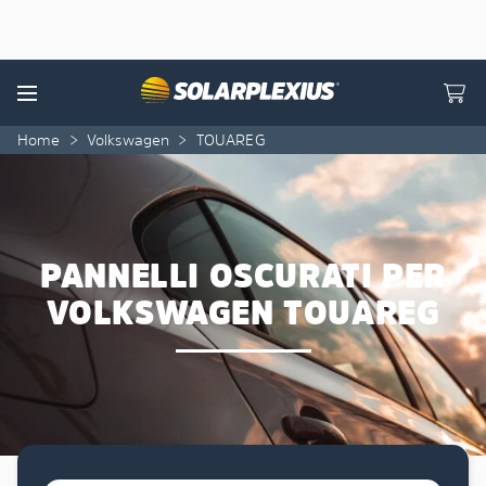
Skip to content
Menu
Home
>
Volkswagen
>
TOUAREG
PANNELLI OSCURATI PER
VOLKSWAGEN TOUAREG