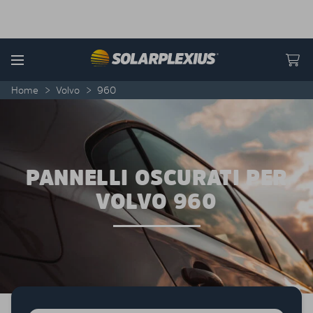
Skip to content
Menu
Home
>
Volvo
>
960
PANNELLI OSCURATI PER
VOLVO 960