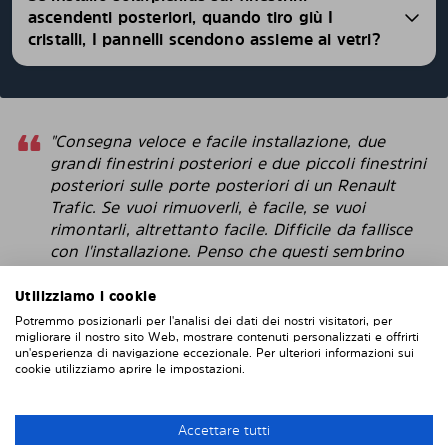
ascendenti posteriori, quando tiro giù I
cristalli, I pannelli scendono assieme ai vetri?
"Consegna veloce e facile installazione, due
grandi finestrini posteriori e due piccoli finestrini
posteriori sulle porte posteriori di un Renault
Trafic. Se vuoi rimuoverli, è facile, se vuoi
rimontarli, altrettanto facile. Difficile da fallisce
con l'installazione. Penso che questi sembrino
più intelligenti delle pellicole protettive che
attacchi direttamente alla finestra. "
Utilizziamo i cookie
Potremmo posizionarli per l'analisi dei dati dei nostri visitatori, per
Robert
migliorare il nostro sito Web, mostrare contenuti personalizzati e offrirti
un'esperienza di navigazione eccezionale. Per ulteriori informazioni sui
cookie utilizziamo aprire le impostazioni.
INSTALLAZIONE DI SOLARPLEXIUS
Accettare tutti