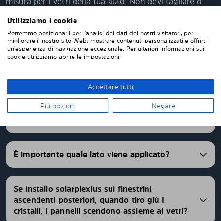
misura per i vetri della tua auto. Non devi tagliare o
rifinire nulla da solo. I nostri pannelli parasole
Utilizziamo i cookie
vengono consegnati pretagliati con una vestibilità
perfetta. Abbiamo pannelli oscurati pretagliati per
Potremmo posizionarli per l'analisi dei dati dei nostri visitatori, per
migliorare il nostro sito Web, mostrare contenuti personalizzati e offrirti
oltre 4500 differenti modelli di auto.
un'esperienza di navigazione eccezionale. Per ulteriori informazioni sui
cookie utilizziamo aprire le impostazioni.
FAQ
Accettare tutti
Più opzioni
Negare
Quale è il livello di oscuramento dei pannelli
Solarplexius?
È importante quale lato viene applicato?
Se installo solarplexius sui finestrini
ascendenti posteriori, quando tiro giù I
cristalli, I pannelli scendono assieme ai vetri?