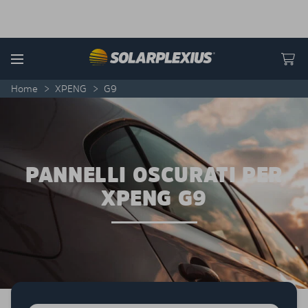
Skip to content
Menu
Home
>
XPENG
>
G9
PANNELLI OSCURATI PER
XPENG G9